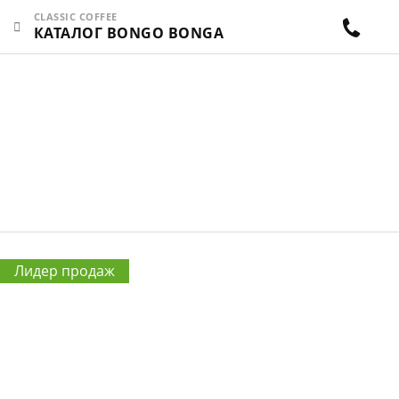
CLASSIC COFFEE
КАТАЛОГ BONGO BONGA
МАГАЗИН КОФЕ
обжаренного на дровяных ростерах
Лидер продаж